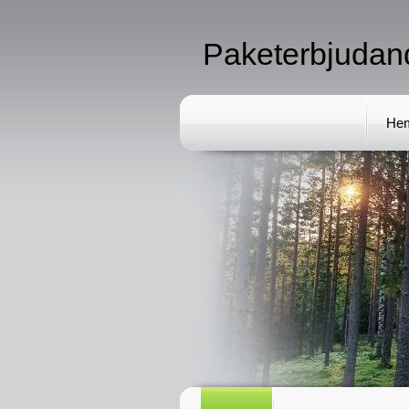
Paketerbjudan
He