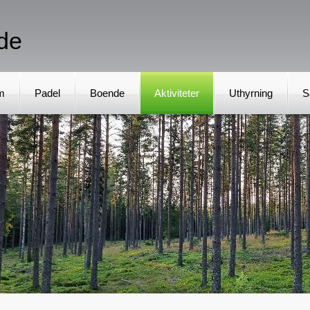
de
m
Padel
Boende
Aktiviteter
Uthyrning
S