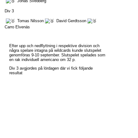
Jonas Svedberg
Div 3
Tomas Nilsson
David Gerdtsson
Carro Elvenäs
Efter upp och nedflyttning i respektive division och
några spelare intagna på wildcards kunde slutspelet
genomföras 9-10 september. Slutspelet spelades som
en rak individuell americano om 32 p.
Div 3 avgjordes på lördagen där vi fick följande
resultat
Klas Eriksson
Hugo Gällström
Jakob Skoglund
Div 1
Anton H-B
Johan Liljeroth
Markus Jansson
Div 2
Johan Nyström
Henrik Alexandre