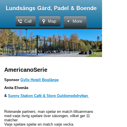
Lundsängs Gård, Padel & Boende
Call
Map
More
AmericanoSerie
Sponsor
Gylle Hotell Boglänge
Anita Elvenäs
&
Sunny Station Café & Store Guldsmedshyttan
Roterande partners; man spelar en match tillsammans
med varje övrig spelare över säsongen, vilket ger 11
matcher.
Varje spelare spelar en match varje vecka.