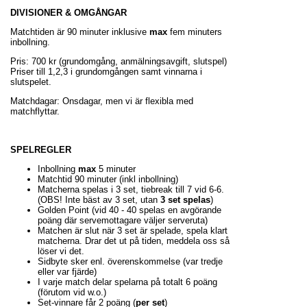
DIVISIONER & OMGÅNGAR
Matchtiden är 90 minuter inklusive
max
fem minuters
inbollning.
Pris: 700 kr (grundomgång, anmälningsavgift, slutspel)
Priser till 1,2,3 i grundomgången samt vinnarna i
slutspelet.
Matchdagar: Onsdagar, men vi är flexibla med
matchflyttar.
SPELREGLER
Inbollning
max
5 minuter
Matchtid 90 minuter (inkl inbollning)
Matcherna spelas i 3 set, tiebreak till 7 vid 6-6.
(OBS! Inte bäst av 3 set, utan
3 set spelas
)
Golden Point (vid 40 - 40 spelas en avgörande
poäng där servemottagare väljer serveruta)
Matchen är slut när 3 set är spelade, spela klart
matcherna. Drar det ut på tiden, meddela oss så
löser vi det.
Sidbyte sker enl. överenskommelse (var tredje
eller var fjärde)
I varje match delar spelarna på totalt 6 poäng
(förutom vid w.o.)
Set-vinnare får 2 poäng (
per set
)