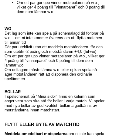
Om ett par ger upp vinner motspelaren på w.o.,
vilket ger 4 poäng till "vinnarparet" och 0 poäng till
dem som lämnar w.o.
WO
Det lag som inte kan spela på schemalagd tid förlorar på
w.o. - om ni inte kommer överens om att flytta matchen
till annan tid
Där par uteblivit utan att meddela motståndaren får den
som uteblir -2 poäng och motståndaren +4,0 (ful-wo)
Om ett par ger upp vinner motspelaren på w.o., vilket ger
4 poäng till "vinnarparet" och 0 poäng till dem som
lämnar w.o.
Om deltagare måste lämna w.o. eller ej kan spela så
äger motståndaren rätt att disponera den ordinarie
speltimmen.
BOLLAR
I spelschemat på "Mina sidor" finns en kolumn som
anger vem som ska stå för bollar i varje match. Vi spelar
med nya bollar av god kvalitet, bollarna godkänns av
motståndarna innan matchstart.
FLYTT ELLER BYTE AV MATCHTID
Meddela omedelbart motspelarna
om ni inte kan spela