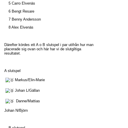
5 Carro Elvenäs
6 Bengt Resare
7 Benny Andersson
8 Alex Elvenäs
Därefter kördes ett A o B slutspel i par utifrån hur man
placerade sig ovan och här har vi de slutgiltiga
resultatet.
A slutspel
Markus/Elin-Marie
Johan L/Gällan
Danne/Mattias
Johan N/Björn
B slutspel